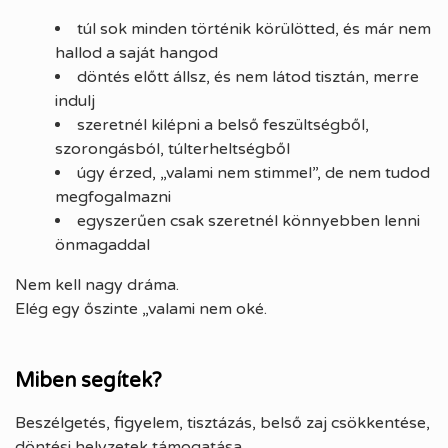
túl sok minden történik körülötted, és már nem
hallod a saját hangod
döntés előtt állsz, és nem látod tisztán, merre
indulj
szeretnél kilépni a belső feszültségből,
szorongásból, túlterheltségből
úgy érzed, „valami nem stimmel”, de nem tudod
megfogalmazni
egyszerűen csak szeretnél könnyebben lenni
önmagaddal
Nem kell nagy dráma.
Elég egy őszinte „valami nem oké.
Miben segítek?
Beszélgetés, figyelem, tisztázás, belső zaj csökkentése,
döntési helyzetek támogatása.