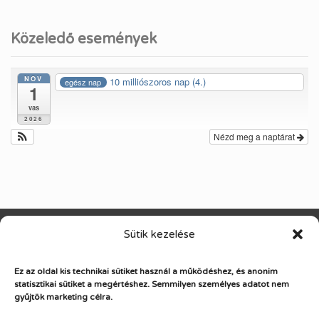
Közeledő események
NOV
10 milliószoros nap (4.)
egész nap
1
vas
2026
Nézd meg a naptárat
Sütik kezelése
standby training
Ez az oldal kis technikai sütiket használ a működéshez, és anonim
Készen a változásra
statisztikai sütiket a megértéshez.
Semmilyen személyes adatot nem
gyűjtök marketing célra.