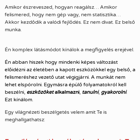
Amikor észreveszed, hogyan reagálsz… Amikor
felismered, hogy nem gép vagy, nem statisztika…
Akkor kezdődik a valódi fejlődés. Ez nem divat. Ez belső
munka.
Én komplex látásmódot kínálok a megfigyelés erejével.
Én abban hiszek hogy mindenki képes változást
előidézni az életében a kapott eszközökkel egy belső, a
felismeréshez vezető utat végigjárni. A munkát nem
lehet elspórolni. Egymásra épülő folyamatokról kell
beszélni,
eszközöket
alkalmazni
,
tanulni
,
gyakorolni
.
Ezt kínálom.
Egy világnézeti beszélgetés velem amit Te is
meghallgathatsz: