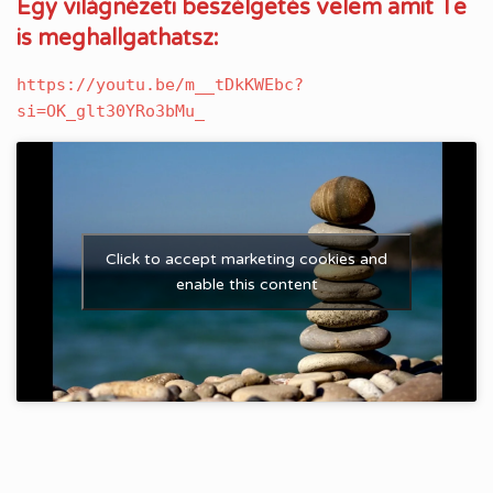
Egy világnézeti beszélgetés velem amit Te
is meghallgathatsz:
https://youtu.be/m__tDkKWEbc?
si=OK_glt30YRo3bMu_
Click to accept marketing cookies and
enable this content