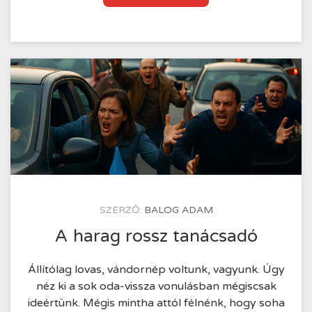
harag
hullámai
és
a
meditáció
csendje
–
belső
béke
keresése
KÖZZÉTÉTEL
SZERZŐ:
BALOG ADAM
IDEJE
2025.07.22.
A harag rossz tanácsadó
Állítólag lovas, vándornép voltunk, vagyunk. Úgy
néz ki a sok oda-vissza vonulásban mégiscsak
ideértünk. Mégis mintha attól félnénk, hogy soha