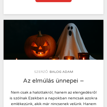
tudat
képi
természete
–
és
a
felejtés
útja,
amelyet
iskolarendszernek
hívunk
KÖZZÉTÉTEL
SZERZŐ:
BALOG ADAM
IDEJE
2025.10.30.
Az elmúlás ünnepei –
Nem csak a halottakról, hanem az elengedésről
is szólnak Ezekben a napokban nemcsak azokra
emlékezünk, akik már nincsenek velünk. Hanem