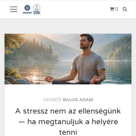
0
Ugrás
a
tartalomra
KÖZZÉTÉTEL
SZERZŐ:
BALOG ADAM
IDEJE
2026.04.04.
A stressz nem az ellenségünk
— ha megtanuljuk a helyére
tenni