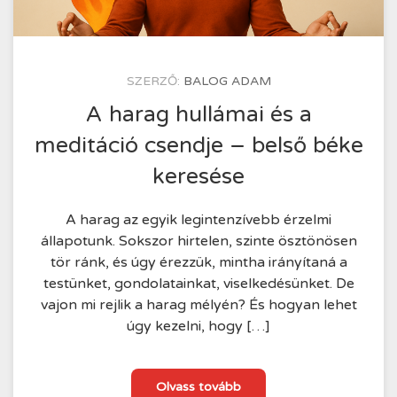
KÖZZÉTÉTEL
SZERZŐ:
BALOG ADAM
IDEJE
2025.07.22.
A harag hullámai és a
meditáció csendje – belső béke
keresése
A harag az egyik legintenzívebb érzelmi
állapotunk. Sokszor hirtelen, szinte ösztönösen
tör ránk, és úgy érezzük, mintha irányítaná a
testünket, gondolatainkat, viselkedésünket. De
vajon mi rejlik a harag mélyén? És hogyan lehet
úgy kezelni, hogy […]
A
Olvass tovább