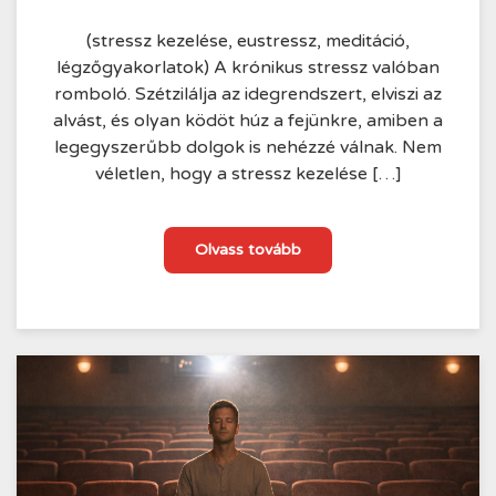
(stressz kezelése, eustressz, meditáció,
légzőgyakorlatok) A krónikus stressz valóban
romboló. Szétzilálja az idegrendszert, elviszi az
alvást, és olyan ködöt húz a fejünkre, amiben a
legegyszerűbb dolgok is nehézzé válnak. Nem
véletlen, hogy a stressz kezelése […]
A
Olvass tovább
stressz
nem
az
ellenségünk
—
ha
megtanuljuk
a
helyére
tenni