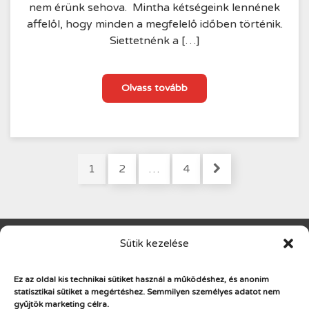
nem érünk sehova. Mintha kétségeink lennének
affelől, hogy minden a megfelelő időben történik.
Siettetnénk a […]
A
Olvass tovább
harag
rossz
tanácsadó
Bejegyzések
Oldal
Oldal
Oldal
1
2
…
4
lapozása
Sütik kezelése
standby training
Ez az oldal kis technikai sütiket használ a működéshez, és anonim
Készen a változásra
statisztikai sütiket a megértéshez.
Semmilyen személyes adatot nem
gyűjtök marketing célra.