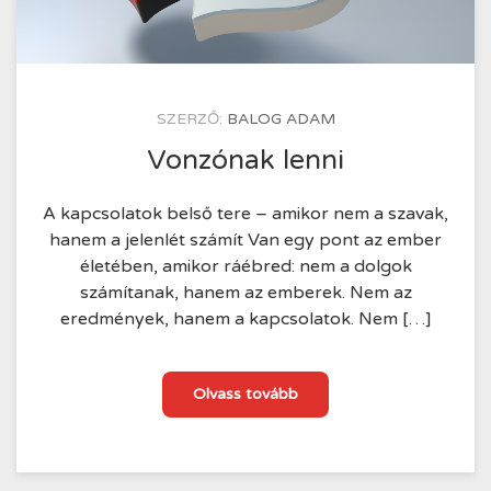
KÖZZÉTÉTEL
SZERZŐ:
BALOG ADAM
IDEJE
2025.09.29.
Vonzónak lenni
A kapcsolatok belső tere – amikor nem a szavak,
hanem a jelenlét számít Van egy pont az ember
életében, amikor ráébred: nem a dolgok
számítanak, hanem az emberek. Nem az
eredmények, hanem a kapcsolatok. Nem […]
Vonzónak
Olvass tovább
lenni