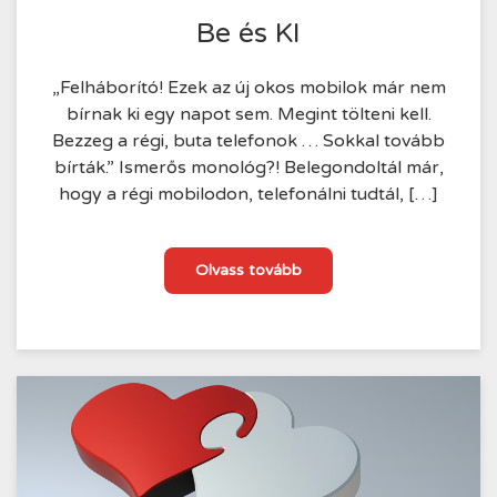
IDEJE
2025.10.08.
Be és KI
„Felháborító! Ezek az új okos mobilok már nem
bírnak ki egy napot sem. Megint tölteni kell.
Bezzeg a régi, buta telefonok … Sokkal tovább
bírták.” Ismerős monológ?! Belegondoltál már,
hogy a régi mobilodon, telefonálni tudtál, […]
Be
Olvass tovább
és
KI