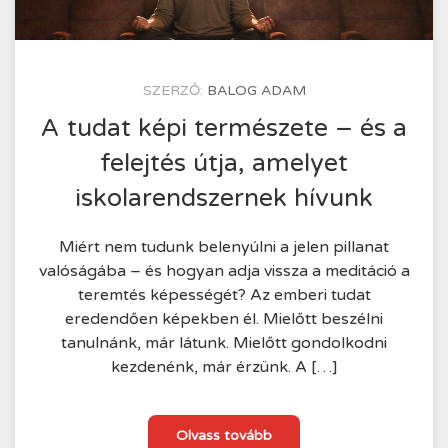
KÖZZÉTÉTEL
SZERZŐ:
BALOG ADAM
IDEJE
2026.03.30.
A tudat képi természete – és a
felejtés útja, amelyet
iskolarendszernek hívunk
Miért nem tudunk belenyúlni a jelen pillanat
valóságába – és hogyan adja vissza a meditáció a
teremtés képességét? Az emberi tudat
eredendően képekben él. Mielőtt beszélni
tanulnánk, már látunk. Mielőtt gondolkodni
kezdenénk, már érzünk. A […]
A
Olvass tovább