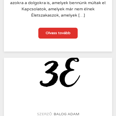
azokra a dolgokra is, amelyek bennünk múltak el:
Kapcsolatok, amelyek már nem élnek
Életszakaszok, amelyek […]
Az
Olvass tovább
elmúlás
ünnepei
–
KÖZZÉTÉTEL
SZERZŐ:
BALOG ADAM