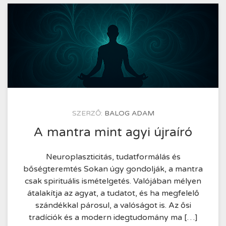
KÖZZÉTÉTEL
SZERZŐ:
BALOG ADAM
IDEJE
2025.07.28.
A mantra mint agyi újraíró
Neuroplaszticitás, tudatformálás és
bőségteremtés Sokan úgy gondolják, a mantra
csak spirituális ismételgetés. Valójában mélyen
átalakítja az agyat, a tudatot, és ha megfelelő
szándékkal párosul, a valóságot is. Az ősi
tradíciók és a modern idegtudomány ma […]