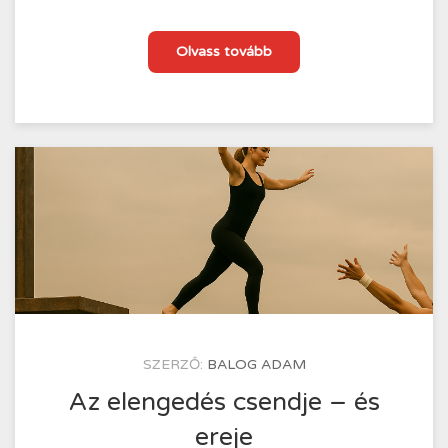
A
Olvass tovább
mantra
mint
agyi
újraíró
KÖZZÉTÉTEL
SZERZŐ:
BALOG ADAM
IDEJE
2025.07.23.
Az elengedés csendje – és
ereje