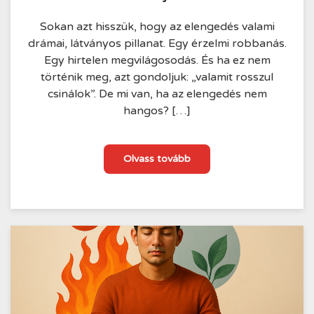
Sokan azt hisszük, hogy az elengedés valami
drámai, látványos pillanat. Egy érzelmi robbanás.
Egy hirtelen megvilágosodás. És ha ez nem
történik meg, azt gondoljuk: „valamit rosszul
csinálok”. De mi van, ha az elengedés nem
hangos? […]
Az
Olvass tovább
elengedés
csendje
–
és
ereje