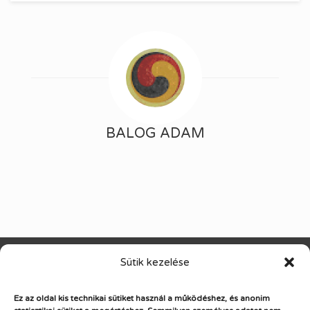
BALOG ADAM
Sütik kezelése
standby training
Ez az oldal kis technikai sütiket használ a működéshez, és anonim
Készen a változásra