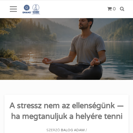
Ugrás
0
a
tartalomra
A stressz nem az ellenségünk —
ha megtanuljuk a helyére tenni
KÖZZÉTÉTEL
KATEGÓRIÁK:
SZERZŐ
BALOG ADAM