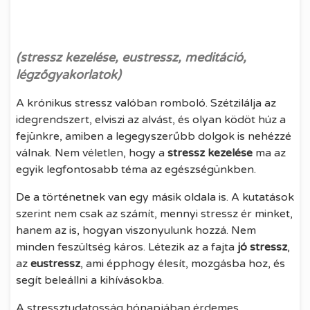
IDEJE
EGYÉB
2026.04.04.
(stressz kezelése, eustressz, meditáció,
légzőgyakorlatok)
A krónikus stressz valóban romboló. Szétzilálja az
idegrendszert, elviszi az alvást, és olyan ködöt húz a
fejünkre, amiben a legegyszerűbb dolgok is nehézzé
válnak. Nem véletlen, hogy a
stressz kezelése
ma az
egyik legfontosabb téma az egészségünkben.
De a történetnek van egy másik oldala is. A kutatások
szerint nem csak az számít, mennyi stressz ér minket,
hanem az is, hogyan viszonyulunk hozzá. Nem
minden feszültség káros. Létezik az a fajta
jó stressz
,
az
eustressz
, ami épphogy élesít, mozgásba hoz, és
segít beleállni a kihívásokba.
A stressztudatosság hónapjában érdemes