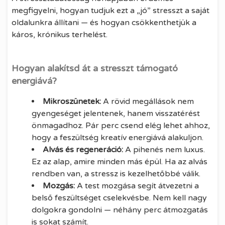
megfigyelni, hogyan tudjuk ezt a „jó” stresszt a saját
oldalunkra állítani — és hogyan csökkenthetjük a
káros, krónikus terhelést.
Hogyan alakítsd át a stresszt támogató
energiává?
Mikroszünetek:
A rövid megállások nem
gyengeséget jelentenek, hanem visszatérést
önmagadhoz. Pár perc csend elég lehet ahhoz,
hogy a feszültség kreatív energiává alakuljon.
Alvás és regeneráció:
A pihenés nem luxus.
Ez az alap, amire minden más épül. Ha az alvás
rendben van, a stressz is kezelhetőbbé válik.
Mozgás:
A test mozgása segít átvezetni a
belső feszültséget cselekvésbe. Nem kell nagy
dolgokra gondolni — néhány perc átmozgatás
is sokat számít.