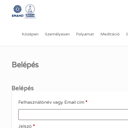
Középen
Személyesen
Folyamat
Meditáció
Ugrás
a
tartalomra
Belépés
Belépés
Kötelező
Felhasználónév vagy Email cím
*
Kötelező
Jelszó
*