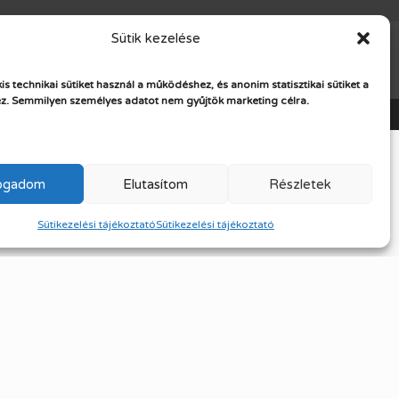
Sütik kezelése
kis technikai sütiket használ a működéshez, és anonim statisztikai sütiket a
z.
Semmilyen személyes adatot nem gyűjtök marketing célra.
fogadom
Elutasítom
Részletek
Sütikezelési tájékoztató
Sütikezelési tájékoztató