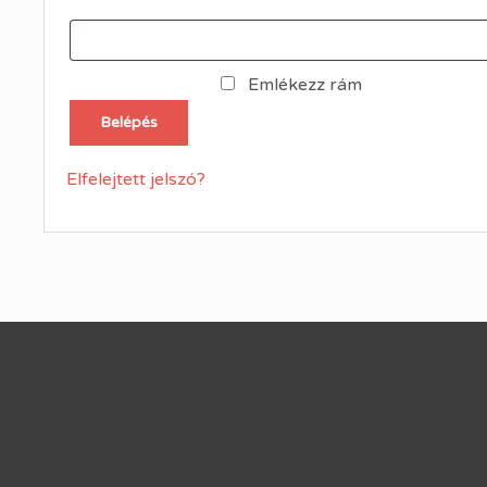
Emlékezz rám
Belépés
Elfelejtett jelszó?