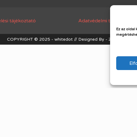
lési tájékoztató
Adatvédelmi tájékoztató
Ez az oldal 
megértéshe
COPYRIGHT © 2025 - whitedot // Designed By - ZeeTheme
El