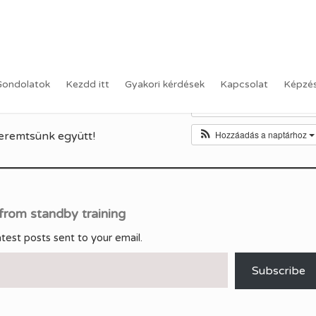
szoros nap (2.)
KÖZZÉTÉTEL
KATEGÓRIÁK:
Ő
BALOG ADAM
Gondolatok
Kezdd itt
Gyakori kérdések
Kapcsolat
Képzé
IDEJE
2026.03.29.
Calendar
Hozzáadás a naptárhoz
Teremtsünk együtt!
from standby training
atest posts sent to your email.
Subscribe