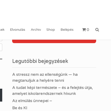
Keresés:
0
sek
Elvonulás
Archiv
Shop
Belépés
Legutóbbi bejegyzések
A stressz nem az ellenségünk — ha
megtanuljuk a helyére tenni
A tudat képi természete – és a felejtés útja,
amelyet iskolarendszernek hívunk
Az elmúlás ünnepei –
Be és KI