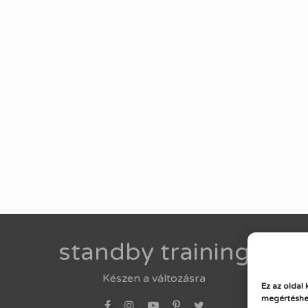
standby training
Készen a változásra
Ez az oldal 
megértéshe