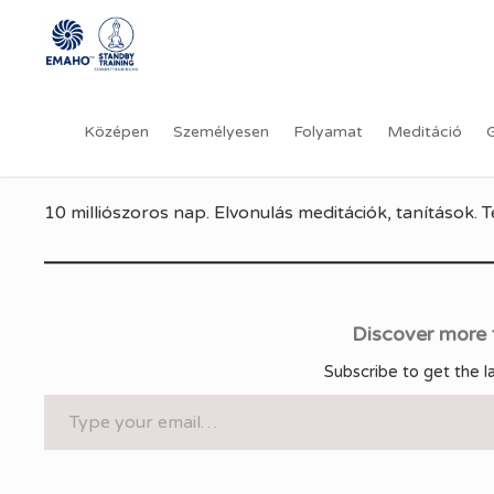
Ugrás
a
tartalomra
10 millió
SZERZ
Középen
Személyesen
Folyamat
Meditáció
2026.05.31.
egész nap
MIKOR:
10 milliószoros nap. Elvonulás meditációk, tanítások. 
Discover more 
Subscribe to get the l
Type your email…