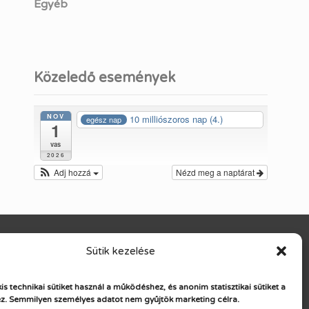
Egyéb
Közeledő események
NOV
10 milliószoros nap (4.)
egész nap
1
vas
2026
Adj hozzá
Nézd meg a naptárat
Sütik kezelése
kis technikai sütiket használ a működéshez, és anonim statisztikai sütiket a
z.
Semmilyen személyes adatot nem gyűjtök marketing célra.